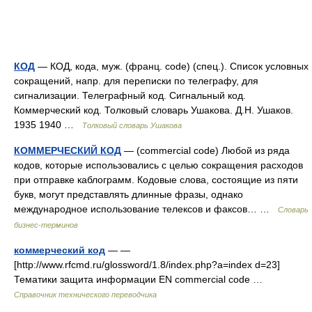
КОД
— КОД, кода, муж. (франц. code) (спец.). Список условных
сокращений, напр. для переписки по телеграфу, для
сигнализации. Телеграфный код. Сигнальный код.
Коммерческий код. Толковый словарь Ушакова. Д.Н. Ушаков.
1935 1940 …
Толковый словарь Ушакова
КОММЕРЧЕСКИЙ КОД
— (commercial code) Любой из ряда
кодов, которые использовались с целью сокращения расходов
при отправке каблограмм. Кодовые слова, состоящие из пяти
букв, могут представлять длинные фразы, однако
международное использование телексов и факсов… …
Словарь
бизнес-терминов
коммерческий код
— —
[http://www.rfcmd.ru/glossword/1.8/index.php?a=index d=23]
Тематики защита информации EN commercial code …
Справочник технического переводчика